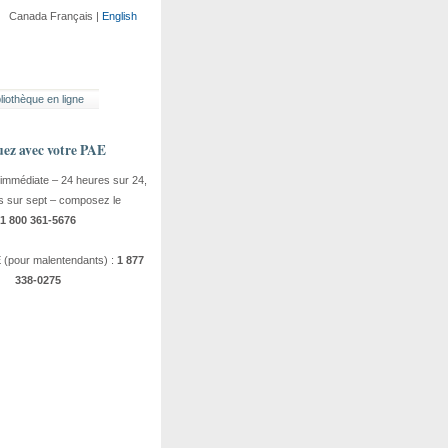
Canada Français |
English
liothèque en ligne
z avec votre
PAE
 immédiate – 24 heures sur 24,
rs sur sept – composez le
1 800 361-5676
 (pour malentendants) :
1 877
338-0275