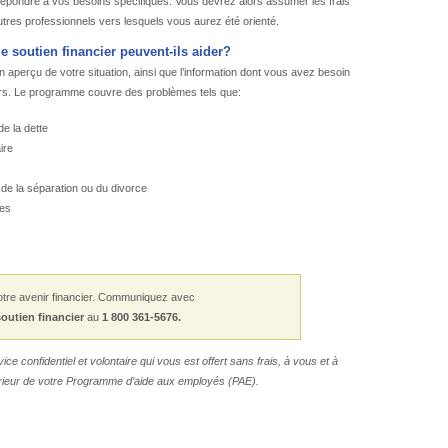
épondre à vos besoins spécifiques. Vous devrez alors assumer les frais
tres professionnels vers lesquels vous aurez été orienté.
 soutien financier peuvent-ils aider?
 aperçu de votre situation, ainsi que l’information dont vous avez besoin
iers. Le programme couvre des problèmes tels que:
de la dette
ire
 de la séparation ou du divorce
res
otre avenir financier. Communiquez avec
soutien financier
au
1 800 361-5676
.
ice confidentiel et volontaire qui vous est offert sans frais, à vous et à
érieur de votre
Programme d’aide aux employés
(
PAE
).