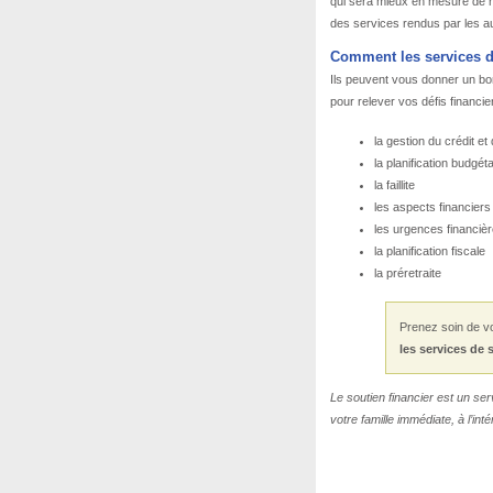
qui sera mieux en mesure de r
des services rendus par les au
Comment les services de
Ils peuvent vous donner un bon
pour relever vos défis financ
la gestion du crédit et 
la planification budgéta
la faillite
les aspects financiers
les urgences financiè
la planification fiscale
la préretraite
Prenez soin de v
les services de 
Le soutien financier est un serv
votre famille immédiate, à l’int